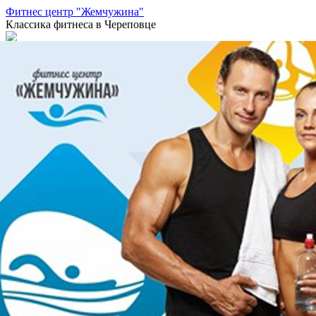
Фитнес центр "Жемчужина"
Классика фитнеса в Череповце
На сайте nachodki.ru можно купить
фонари
joomla3x